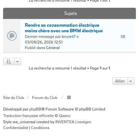
La recherche a retourné 1 résultat • Page
1
sur
1
Sujets
Rendre sa consommation électrique
moins chère avec une BMW électrique
Dernier message par
bruce47
«
38
03/08/26, 2026 12:51
Publié dans
Général
La recherche a retourné 1 résultat • Page
1
sur
1
Aller
Site du Club
Forum du Club
Développé par
phpBB
® Forum Software © phpBB Limited
Traduction française officielle
©
Qiaeru
Style we_universal created by
INVENTEA
|
nextgen
Confidentialité
|
Conditions