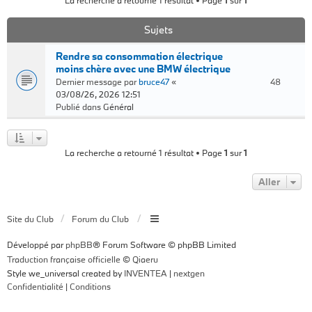
La recherche a retourné 1 résultat • Page
1
sur
1
Sujets
Rendre sa consommation électrique
moins chère avec une BMW électrique
Dernier message par
bruce47
«
48
03/08/26, 2026 12:51
Publié dans
Général
La recherche a retourné 1 résultat • Page
1
sur
1
Aller
Site du Club
Forum du Club
Développé par
phpBB
® Forum Software © phpBB Limited
Traduction française officielle
©
Qiaeru
Style we_universal created by
INVENTEA
|
nextgen
Confidentialité
|
Conditions