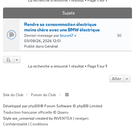
La recherche a retourné 1 résultat • Page
1
sur
1
Sujets
Rendre sa consommation électrique
moins chère avec une BMW électrique
Dernier message par
bruce47
«
30
03/08/26, 2026 12:51
Publié dans
Général
La recherche a retourné 1 résultat • Page
1
sur
1
Aller
Site du Club
Forum du Club
Développé par
phpBB
® Forum Software © phpBB Limited
Traduction française officielle
©
Qiaeru
Style we_universal created by
INVENTEA
|
nextgen
Confidentialité
|
Conditions