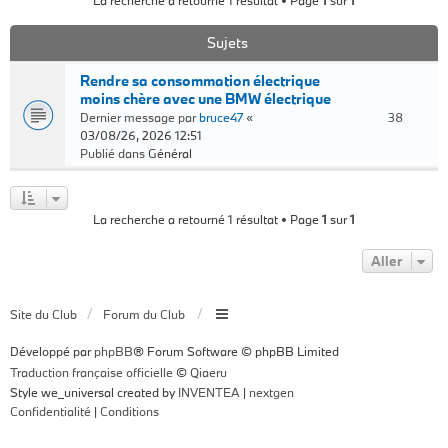
La recherche a retourné 1 résultat • Page
1
sur
1
Sujets
Rendre sa consommation électrique
moins chère avec une BMW électrique
Dernier message par
bruce47
«
38
03/08/26, 2026 12:51
Publié dans
Général
La recherche a retourné 1 résultat • Page
1
sur
1
Aller
Site du Club
Forum du Club
Développé par
phpBB
® Forum Software © phpBB Limited
Traduction française officielle
©
Qiaeru
Style we_universal created by
INVENTEA
|
nextgen
Confidentialité
|
Conditions