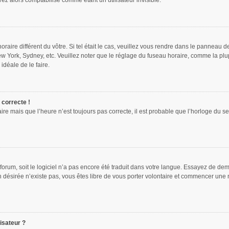
z alors comptabilisé comme étant un utilisateur invisible.
oraire différent du vôtre. Si tel était le cas, veuillez vous rendre dans le panneau de
w York, Sydney, etc. Veuillez noter que le réglage du fuseau horaire, comme la plu
 idéale de le faire.
 correcte !
ire mais que l’heure n’est toujours pas correcte, il est probable que l’horloge du se
e forum, soit le logiciel n’a pas encore été traduit dans votre langue. Essayez de dem
on désirée n’existe pas, vous êtes libre de vous porter volontaire et commencer une 
isateur ?