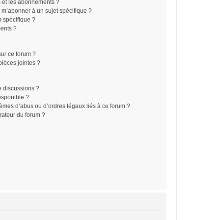
is et les abonnements ?
 m’abonner à un sujet spécifique ?
 spécifique ?
ents ?
sur ce forum ?
ièces jointes ?
e discussions ?
disponible ?
lèmes d’abus ou d’ordres légaux liés à ce forum ?
rateur du forum ?