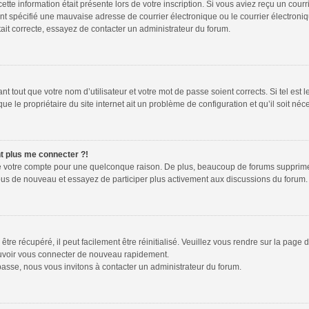
tte information était présente lors de votre inscription. Si vous aviez reçu un courr
spécifié une mauvaise adresse de courrier électronique ou le courrier électronique 
ait correcte, essayez de contacter un administrateur du forum.
 tout que votre nom d’utilisateur et votre mot de passe soient corrects. Si tel est 
e le propriétaire du site internet ait un problème de configuration et qu’il soit néce
nt plus me connecter ?!
mé votre compte pour une quelconque raison. De plus, beaucoup de forums suppriment 
z-vous de nouveau et essayez de participer plus activement aux discussions du forum.
re récupéré, il peut facilement être réinitialisé. Veuillez vous rendre sur la page
ouvoir vous connecter de nouveau rapidement.
passe, nous vous invitons à contacter un administrateur du forum.