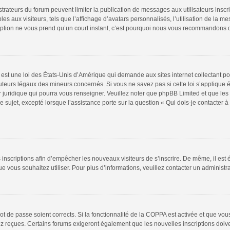
istrateurs du forum peuvent limiter la publication de messages aux utilisateurs insc
s aux visiteurs, tels que l’affichage d’avatars personnalisés, l’utilisation de la m
scription ne vous prend qu’un court instant, c’est pourquoi nous vous recommandons d
est une loi des États-Unis d’Amérique qui demande aux sites internet collectant p
teurs légaux des mineurs concernés. Si vous ne savez pas si cette loi s’applique
r juridique qui pourra vous renseigner. Veuillez noter que phpBB Limited et que le
e sujet, excepté lorsque l’assistance porte sur la question « Qui dois-je contacter
es inscriptions afin d’empêcher les nouveaux visiteurs de s’inscrire. De même, il es
 que vous souhaitez utiliser. Pour plus d’informations, veuillez contacter un administr
 mot de passe soient corrects. Si la fonctionnalité de la COPPA est activée et que v
vez reçues. Certains forums exigeront également que les nouvelles inscriptions doiv