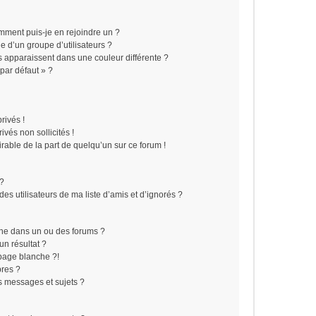
omment puis-je en rejoindre un ?
 d’un groupe d’utilisateurs ?
s apparaissent dans une couleur différente ?
 par défaut » ?
rivés !
vés non sollicités !
irable de la part de quelqu’un sur ce forum !
 ?
s utilisateurs de ma liste d’amis et d’ignorés ?
he dans un ou des forums ?
n résultat ?
page blanche ?!
res ?
 messages et sujets ?