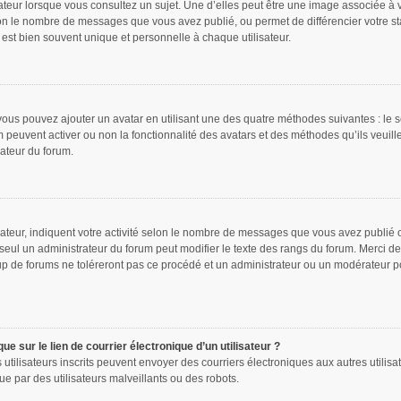
ateur lorsque vous consultez un sujet. Une d’elles peut être une image associée à 
lon le nombre de messages que vous avez publié, ou permet de différencier votre sta
est bien souvent unique et personnelle à chaque utilisateur.
 vous pouvez ajouter un avatar en utilisant une des quatre méthodes suivantes : le s
m peuvent activer ou non la fonctionnalité des avatars et des méthodes qu’ils veuill
rateur du forum.
ateur, indiquent votre activité selon le nombre de messages que vous avez publié ou
 seul un administrateur du forum peut modifier le texte des rangs du forum. Merci 
p de forums ne toléreront pas ce procédé et un administrateur ou un modérateur p
e sur le lien de courrier électronique d’un utilisateur ?
les utilisateurs inscrits peuvent envoyer des courriers électroniques aux autres uti
e par des utilisateurs malveillants ou des robots.