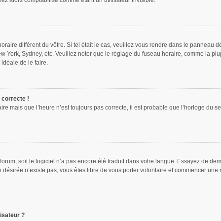
z alors comptabilisé comme étant un utilisateur invisible.
oraire différent du vôtre. Si tel était le cas, veuillez vous rendre dans le panneau de
w York, Sydney, etc. Veuillez noter que le réglage du fuseau horaire, comme la plu
 idéale de le faire.
 correcte !
ire mais que l’heure n’est toujours pas correcte, il est probable que l’horloge du se
e forum, soit le logiciel n’a pas encore été traduit dans votre langue. Essayez de dem
on désirée n’existe pas, vous êtes libre de vous porter volontaire et commencer une 
isateur ?