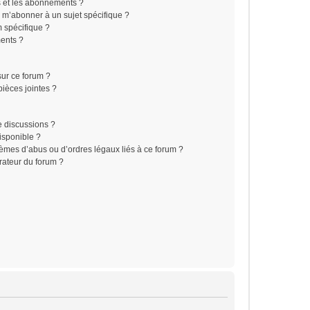
is et les abonnements ?
 m’abonner à un sujet spécifique ?
 spécifique ?
ents ?
sur ce forum ?
ièces jointes ?
e discussions ?
disponible ?
lèmes d’abus ou d’ordres légaux liés à ce forum ?
rateur du forum ?