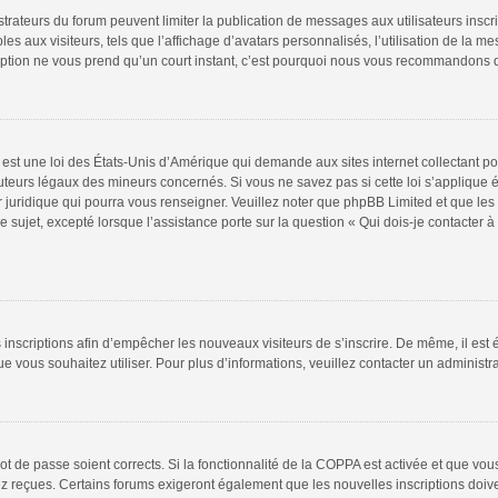
istrateurs du forum peuvent limiter la publication de messages aux utilisateurs insc
s aux visiteurs, tels que l’affichage d’avatars personnalisés, l’utilisation de la m
scription ne vous prend qu’un court instant, c’est pourquoi nous vous recommandons d
est une loi des États-Unis d’Amérique qui demande aux sites internet collectant p
teurs légaux des mineurs concernés. Si vous ne savez pas si cette loi s’applique
r juridique qui pourra vous renseigner. Veuillez noter que phpBB Limited et que le
e sujet, excepté lorsque l’assistance porte sur la question « Qui dois-je contacter
es inscriptions afin d’empêcher les nouveaux visiteurs de s’inscrire. De même, il es
 que vous souhaitez utiliser. Pour plus d’informations, veuillez contacter un administr
 mot de passe soient corrects. Si la fonctionnalité de la COPPA est activée et que v
vez reçues. Certains forums exigeront également que les nouvelles inscriptions doiv