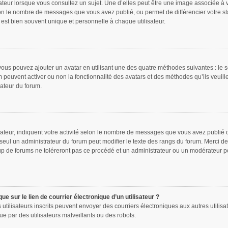
ateur lorsque vous consultez un sujet. Une d’elles peut être une image associée à 
lon le nombre de messages que vous avez publié, ou permet de différencier votre sta
est bien souvent unique et personnelle à chaque utilisateur.
 vous pouvez ajouter un avatar en utilisant une des quatre méthodes suivantes : le s
m peuvent activer ou non la fonctionnalité des avatars et des méthodes qu’ils veuill
rateur du forum.
ateur, indiquent votre activité selon le nombre de messages que vous avez publié ou
 seul un administrateur du forum peut modifier le texte des rangs du forum. Merci 
p de forums ne toléreront pas ce procédé et un administrateur ou un modérateur p
e sur le lien de courrier électronique d’un utilisateur ?
les utilisateurs inscrits peuvent envoyer des courriers électroniques aux autres uti
e par des utilisateurs malveillants ou des robots.