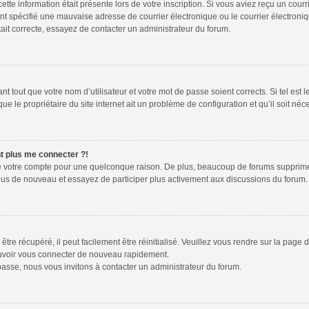
tte information était présente lors de votre inscription. Si vous aviez reçu un courr
spécifié une mauvaise adresse de courrier électronique ou le courrier électronique 
ait correcte, essayez de contacter un administrateur du forum.
 tout que votre nom d’utilisateur et votre mot de passe soient corrects. Si tel est 
e le propriétaire du site internet ait un problème de configuration et qu’il soit néce
nt plus me connecter ?!
mé votre compte pour une quelconque raison. De plus, beaucoup de forums suppriment 
z-vous de nouveau et essayez de participer plus activement aux discussions du forum.
re récupéré, il peut facilement être réinitialisé. Veuillez vous rendre sur la page
ouvoir vous connecter de nouveau rapidement.
passe, nous vous invitons à contacter un administrateur du forum.