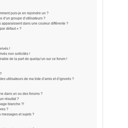
omment puis-je en rejoindre un ?
 d’un groupe d’utilisateurs ?
s apparaissent dans une couleur différente ?
 par défaut » ?
rivés !
vés non sollicités !
irable de la part de quelqu’un sur ce forum !
 ?
s utilisateurs de ma liste d’amis et d’ignorés ?
he dans un ou des forums ?
n résultat ?
page blanche ?!
res ?
 messages et sujets ?